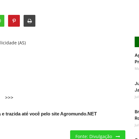
licidade (AS)
Ag
Pr
Ma
J
Ja
Ju
>>>
Br
e trazida até você pelo site Agromundo.NET
Ro
Ju
Fonte: Divulgação