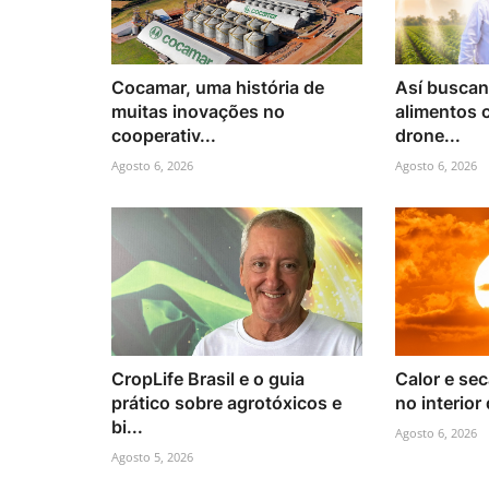
Cocamar, uma história de
Así buscan
muitas inovações no
alimentos 
cooperativ...
drone...
Agosto 6, 2026
Agosto 6, 2026
CropLife Brasil e o guia
Calor e se
prático sobre agrotóxicos e
no interior
bi...
Agosto 6, 2026
Agosto 5, 2026