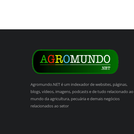
Agromundo.NET é um indexador de websites, páginas,
blogs, vídeos, imagens, podcasts e de tudo relacionado ao
mundo da agricultura, pecuária e demais negócios
relacionados ao setor