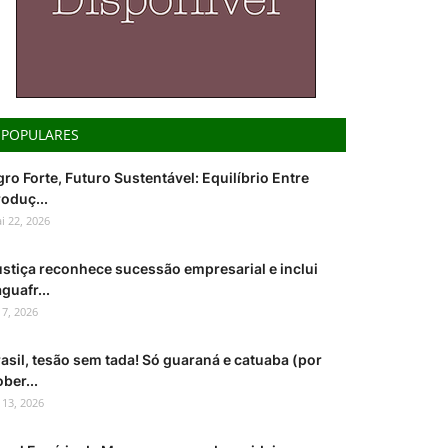
POPULARES
ro Forte, Futuro Sustentável: Equilíbrio Entre
oduç...
i 22, 2026
ustiça reconhece sucessão empresarial e inclui
guafr...
l 7, 2026
asil, tesão sem tada! Só guaraná e catuaba (por
ber...
l 13, 2026