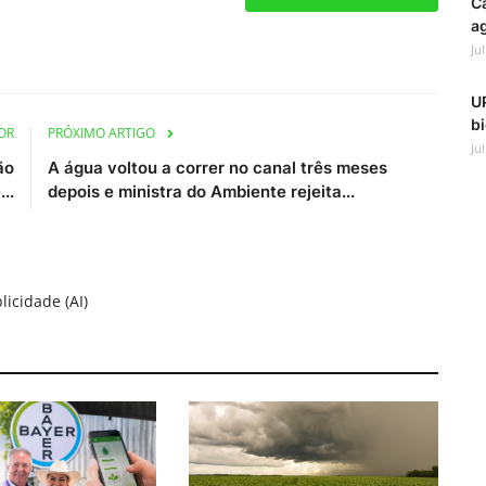
C
ag
Ju
UP
bi
OR
PRÓXIMO ARTIGO
Ju
ão
A água voltou a correr no canal três meses
..
depois e ministra do Ambiente rejeita...
licidade (AI)