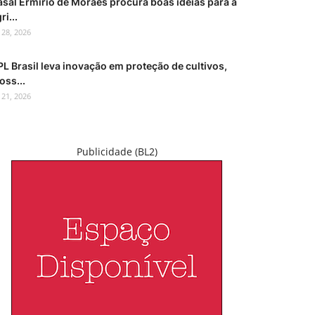
asal Ermírio de Moraes procura boas ideias para a
ri...
l 28, 2026
L Brasil leva inovação em proteção de cultivos,
oss...
l 21, 2026
Publicidade (BL2)