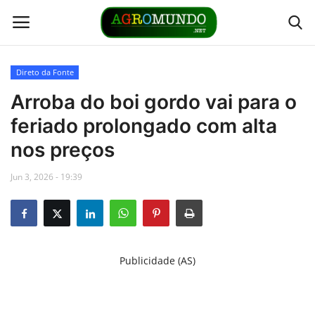
Direto da Fonte
Home
Arroba do boi gordo vai para o
feriado prolongado com alta
Contato
nos preços
Links
Jun 3, 2026 - 19:39
Direto da Fonte
Youtubers
Publicidade (AS)
Podcasts
Culturas