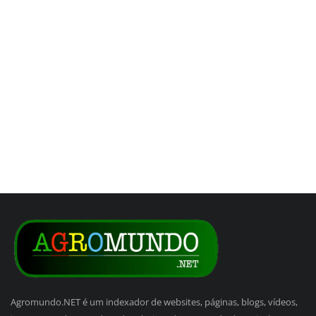
Agromundo.NET é um indexador de websites, páginas, blogs, vídeos,