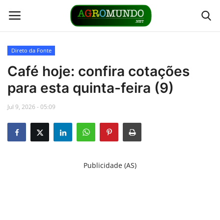
Direto da Fonte
Home
Café hoje: confira cotações
para esta quinta-feira (9)
Contato
Jul 9, 2026 - 05:09
Links
Direto da Fonte
Publicidade (AS)
Youtubers
Podcasts
Culturas