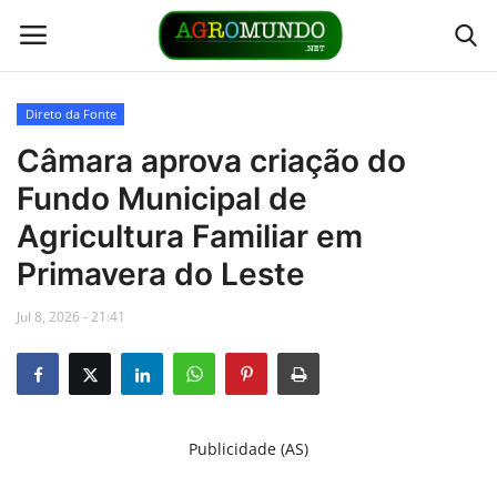
Direto da Fonte
Home
Câmara aprova criação do
Fundo Municipal de
Contato
Agricultura Familiar em
Links
Primavera do Leste
Jul 8, 2026 - 21:41
Direto da Fonte
Youtubers
Podcasts
Publicidade (AS)
Culturas