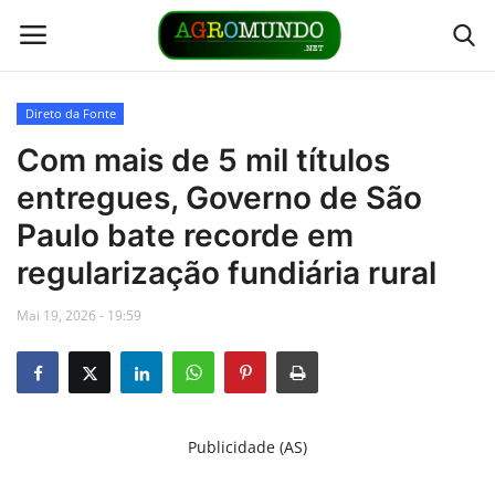
Direto da Fonte
Home
Com mais de 5 mil títulos
entregues, Governo de São
Contato
Paulo bate recorde em
Links
regularização fundiária rural
Mai 19, 2026 - 19:59
Direto da Fonte
Youtubers
Podcasts
Publicidade (AS)
Culturas