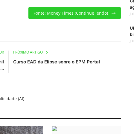
C
ag
Fonte: Money Times (Continue lendo)
Ju
UP
bi
Ju
OR
PRÓXIMO ARTIGO
il
Curso EAD da Elipse sobre o EPM Portal
..
licidade (AI)