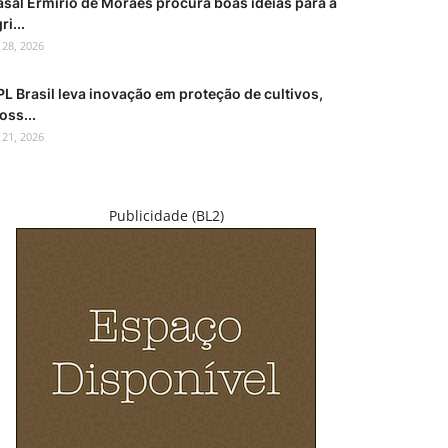
asal Ermírio de Moraes procura boas ideias para a
ri...
l 28, 2026
L Brasil leva inovação em proteção de cultivos,
oss...
l 21, 2026
Publicidade (BL2)