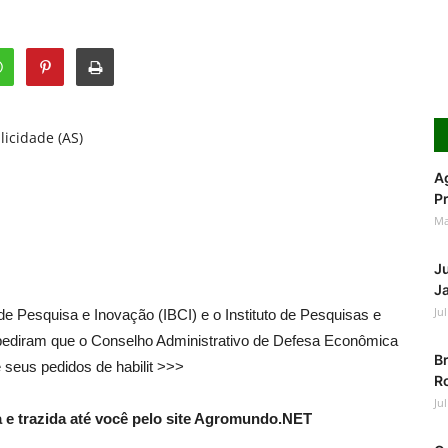
licidade (AS)
Ag
Pr
Ma
J
Ja
Ju
o de Pesquisa e Inovação (IBCI) e o Instituto de Pesquisas e
diram que o Conselho Administrativo de Defesa Econômica
Br
 seus pedidos de habilit >>>
Ro
Ju
e trazida até você pelo site Agromundo.NET