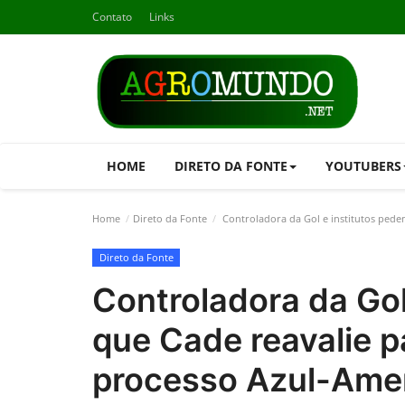
Contato
Links
HOME
DIRETO DA FONTE
YOUTUBERS
Home
Direto da Fonte
Controladora da Gol e institutos pede
Direto da Fonte
Controladora da Gol
que Cade reavalie p
processo Azul-Ame