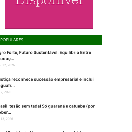
POPULARES
ro Forte, Futuro Sustentável: Equilíbrio Entre
oduç...
i 22, 2026
ustiça reconhece sucessão empresarial e inclui
guafr...
l 7, 2026
asil, tesão sem tada! Só guaraná e catuaba (por
ber...
l 13, 2026