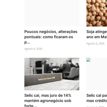
Poucos negócios, alterações
Soja ating
pontuais: como ficaram os
ano em Ma
p...
Agosto 6, 2026
Agosto 6, 2026
Selic cai, mas juro de 14%
Selic cai p
mantém agronegócio sob
mas crédito
forte...