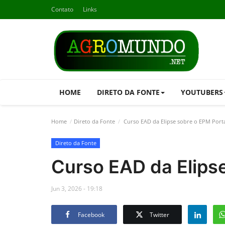
Contato
Links
HOME
DIRETO DA FONTE
YOUTUBERS
Home
Direto da Fonte
Curso EAD da Elipse sobre o EPM Port
Direto da Fonte
Curso EAD da Elipse
Jun 3, 2026 - 19:18
Facebook
Twitter