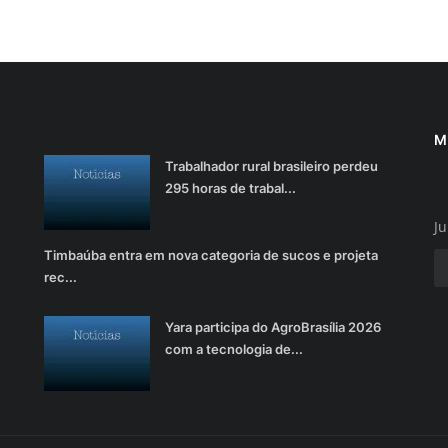
M
Trabalhador rural brasileiro perdeu
295 horas de trabal...
Ju
Timbaúba entra em nova categoria de sucos e projeta
rec...
Yara participa do AgroBrasília 2026
com a tecnologia de...