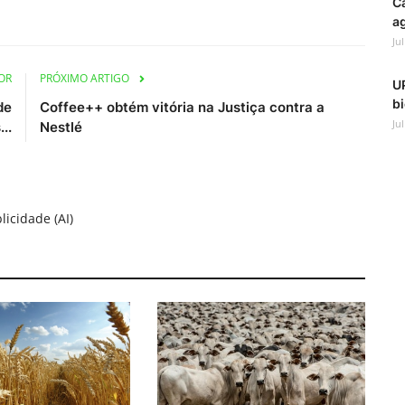
C
ag
Ju
OR
PRÓXIMO ARTIGO
UP
bi
de
Coffee++ obtém vitória na Justiça contra a
Ju
..
Nestlé
licidade (AI)