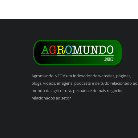
Agromundo.NET é um indexador de websites, páginas,
blogs, vídeos, imagens, podcasts e de tudo relacionado ao
mundo da agricultura, pecuária e demais negócios
relacionados ao setor