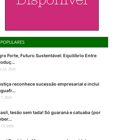
POPULARES
ro Forte, Futuro Sustentável: Equilíbrio Entre
oduç...
i 22, 2026
ustiça reconhece sucessão empresarial e inclui
guafr...
l 7, 2026
asil, tesão sem tada! Só guaraná e catuaba (por
ber...
l 13, 2026