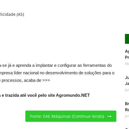
licidade (AS)
Ag
Pr
Ma
se já e aprenda a implantar e configurar as ferramentas do
empresa líder nacional no desenvolvimento de soluções para o
J
e processos, acaba de >>>
Ja
Ju
e trazida até você pelo site Agromundo.NET
Br
Ro
Fonte: EAE Máquinas (Continue lendo)
Ju