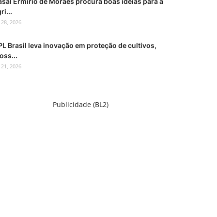
asal Ermírio de Moraes procura boas ideias para a
ri...
l 28, 2026
L Brasil leva inovação em proteção de cultivos,
oss...
l 21, 2026
Publicidade (BL2)