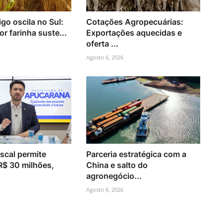
igo oscila no Sul:
Cotações Agropecuárias:
r farinha suste...
Exportações aquecidas e
oferta ...
Agosto 6, 2026
iscal permite
Parceria estratégica com a
R$ 30 milhões,
China e salto do
agronegócio...
Agosto 6, 2026