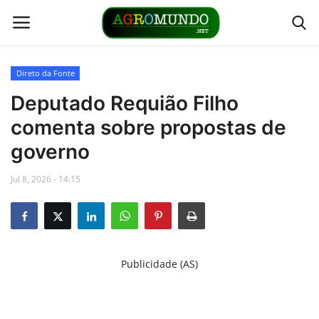
Direto da Fonte
Home
Deputado Requião Filho
comenta sobre propostas de
Contato
governo
Links
Jul 8, 2026 - 14:15
Direto da Fonte
Youtubers
Publicidade (AS)
Podcasts
Culturas