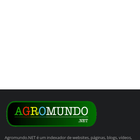
Agromundo.NET é um indexador de websites, páginas, blogs, vídeos,