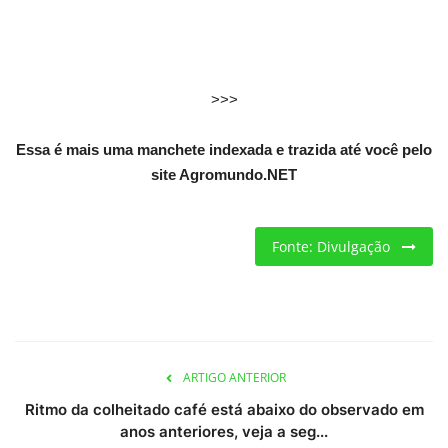
Criações
Cotações
>>>
Clima
Essa é mais uma manchete indexada e trazida até você pelo
site Agromundo.NET
Fonte: Divulgação
ARTIGO ANTERIOR
Ritmo da colheitado café está abaixo do observado em
anos anteriores, veja a seg...