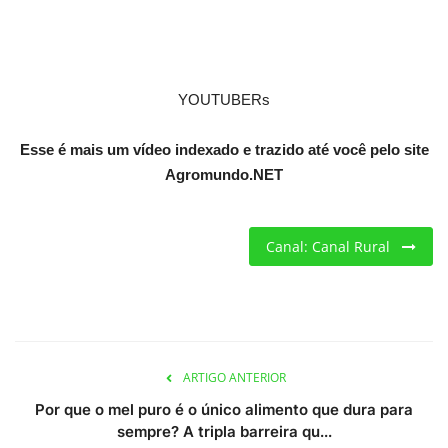
Criações
Cotações
YOUTUBERs
Clima
Esse é mais um vídeo indexado e trazido até você pelo site
Agromundo.NET
Canal: Canal Rural
ARTIGO ANTERIOR
Por que o mel puro é o único alimento que dura para
sempre? A tripla barreira qu...