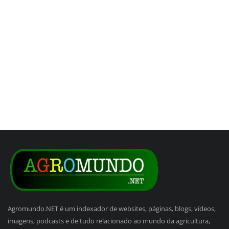
Agromundo.NET é um indexador de websites, páginas, blogs, vídeos,
imagens, podcasts e de tudo relacionado ao mundo da agricultura,