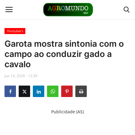
Youtubers
Home
Garota mostra sintonia com o
campo ao conduzir gado a
Contato
cavalo
Links
Jun 14, 2026 - 12:39
Direto da Fonte
Youtubers
Publicidade (AS)
Podcasts
Culturas