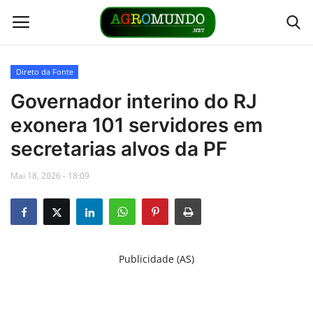
Direto da Fonte
Home
Governador interino do RJ
exonera 101 servidores em
Contato
secretarias alvos da PF
Links
Mai 18, 2026 - 18:09
Direto da Fonte
Youtubers
Publicidade (AS)
Podcasts
Culturas