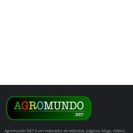
Agromundo.NET é um indexador de websites, páginas, blogs, vídeos,