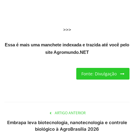
Criações
Cotações
>>>
Clima
Essa é mais uma manchete indexada e trazida até você pelo
site Agromundo.NET
Fonte: Divulgação
ARTIGO ANTERIOR
Embrapa leva biotecnologia, nanotecnologia e controle
biológico à AgroBrasília 2026