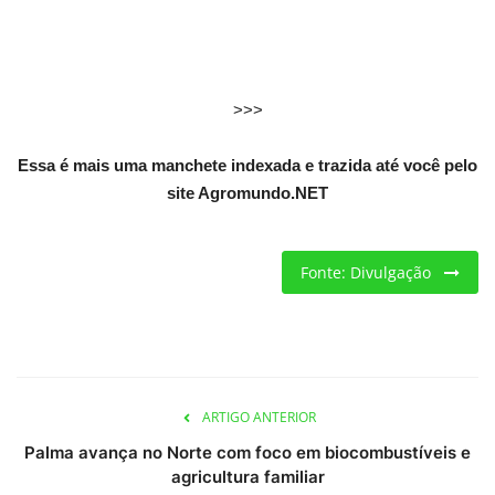
Criações
Cotações
>>>
Clima
Essa é mais uma manchete indexada e trazida até você pelo
site Agromundo.NET
Fonte: Divulgação
ARTIGO ANTERIOR
Palma avança no Norte com foco em biocombustíveis e
agricultura familiar