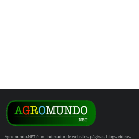
Agromundo.NET é um indexador de websites, páginas, blogs, vídeos,