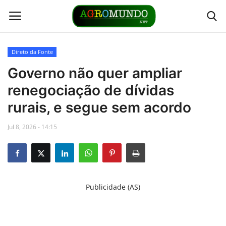
Direto da Fonte
Home
Governo não quer ampliar
renegociação de dívidas
Contato
rurais, e segue sem acordo
Links
Jul 8, 2026 - 14:15
Direto da Fonte
Youtubers
Publicidade (AS)
Podcasts
Culturas