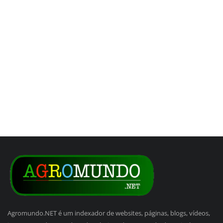
Agromundo.NET é um indexador de websites, páginas, blogs, vídeos,