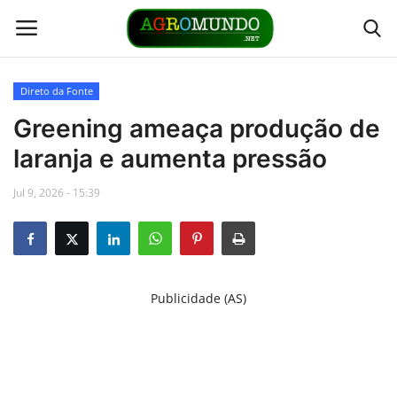
Direto da Fonte
Home
Greening ameaça produção de
laranja e aumenta pressão
Contato
Jul 9, 2026 - 15:39
Links
Direto da Fonte
Publicidade (AS)
Youtubers
Podcasts
Culturas