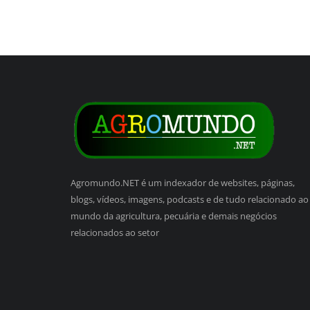
Agromundo.NET é um indexador de websites, páginas,
blogs, vídeos, imagens, podcasts e de tudo relacionado ao
mundo da agricultura, pecuária e demais negócios
relacionados ao setor