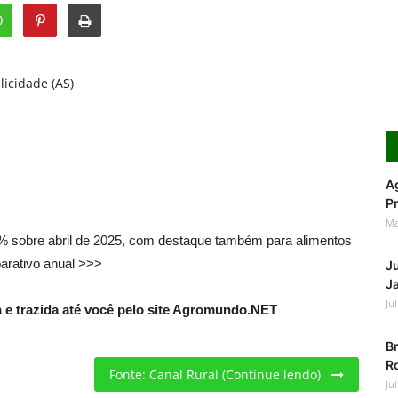
licidade (AS)
Ag
Pr
Ma
7% sobre abril de 2025, com destaque também para alimentos
arativo anual >>>
J
Ja
Ju
e trazida até você pelo site Agromundo.NET
Br
Ro
Fonte: Canal Rural (Continue lendo)
Ju