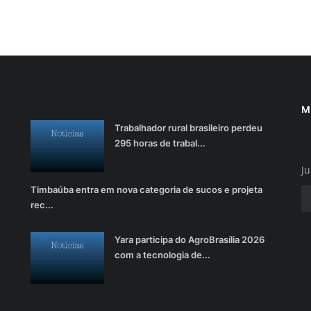
M
Trabalhador rural brasileiro perdeu
295 horas de trabal...
Ju
Timbaúba entra em nova categoria de sucos e projeta
rec...
Yara participa do AgroBrasília 2026
com a tecnologia de...