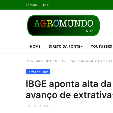
Contato
Links
HOME
DIRETO DA FONTE
YOUTUBERS
Home
Direto da Fonte
IBGE aponta alta da indústria em abril
Direto da Fonte
IBGE aponta alta da
avanço de extrativa
Jun 3, 2026 - 11:39