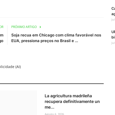
C
ag
Ju
OR
PRÓXIMO ARTIGO
UP
om
Soja recua em Chicago com clima favorável nos
bi
go
EUA, pressiona preços no Brasil e ...
Ju
licidade (AI)
La agricultura madrileña
recupera definitivamente un
me...
Agosto 6, 2026