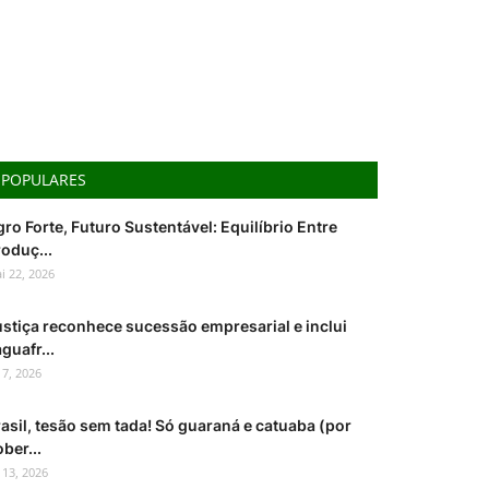
POPULARES
ro Forte, Futuro Sustentável: Equilíbrio Entre
oduç...
i 22, 2026
ustiça reconhece sucessão empresarial e inclui
guafr...
l 7, 2026
asil, tesão sem tada! Só guaraná e catuaba (por
ber...
l 13, 2026