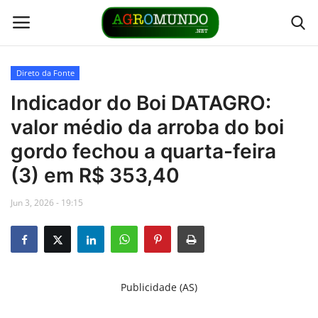
Direto da Fonte
Home
Indicador do Boi DATAGRO:
valor médio da arroba do boi
Contato
gordo fechou a quarta-feira
Links
(3) em R$ 353,40
Jun 3, 2026 - 19:15
Direto da Fonte
Youtubers
Podcasts
Publicidade (AS)
Culturas