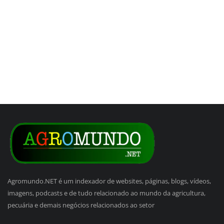
Agromundo.NET é um indexador de websites, páginas, blogs, vídeos,
imagens, podcasts e de tudo relacionado ao mundo da agricultura,
pecuária e demais negócios relacionados ao setor