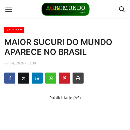
Youtubers
Home
MAIOR SUCURI DO MUNDO
APARECE NO BRASIL
Contato
Jun 14, 2026 - 12:39
Links
Direto da Fonte
Publicidade (AS)
Youtubers
Podcasts
Culturas