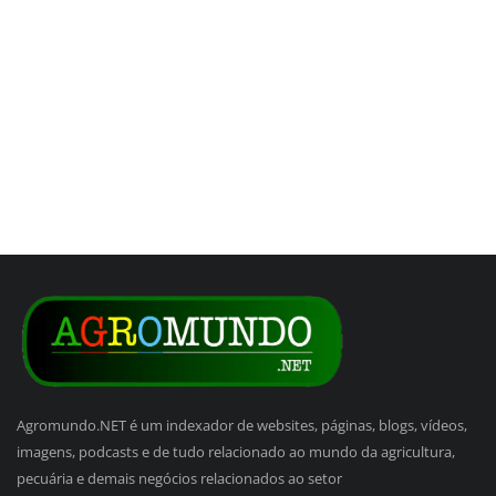
Agromundo.NET é um indexador de websites, páginas, blogs, vídeos,
imagens, podcasts e de tudo relacionado ao mundo da agricultura,
pecuária e demais negócios relacionados ao setor