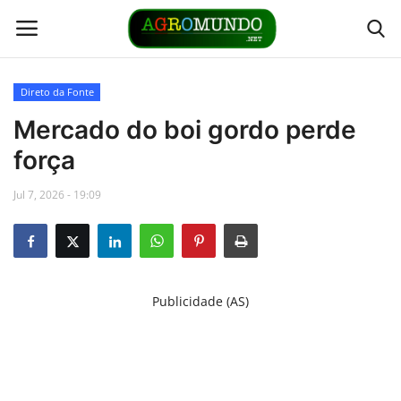
Direto da Fonte
Home
Mercado do boi gordo perde
força
Contato
Jul 7, 2026 - 19:09
Links
Direto da Fonte
Publicidade (AS)
Youtubers
Podcasts
Culturas