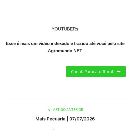
Criações
Cotações
YOUTUBERs
Clima
Esse é mais um vídeo indexado e trazido até você pelo site
Agromundo.NET
Canal: Paracatú Rural
ARTIGO ANTERIOR
Mais Pecuária | 07/07/2026