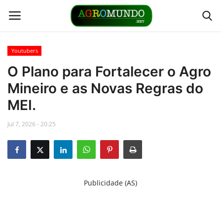
Youtubers
Home
O Plano para Fortalecer o Agro
Mineiro e as Novas Regras do
Contato
MEI.
Links
Jul 7, 2026 - 20:25
Direto da Fonte
Youtubers
Publicidade (AS)
Podcasts
Culturas