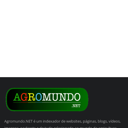
Agromundo.NET é um indexador de websites, páginas, blogs, vídeos,