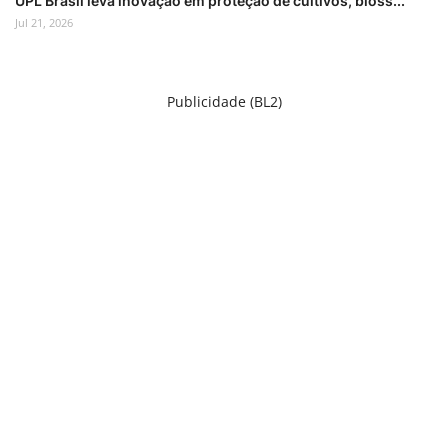
UPL Brasil leva inovação em proteção de cultivos, bioss...
Jul 21, 2026
Publicidade (BL2)