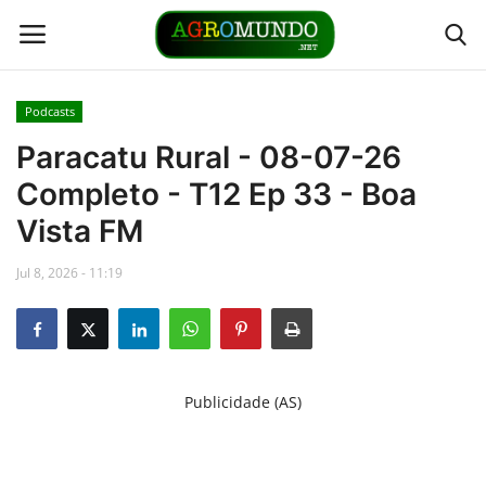
Podcasts
Home
Paracatu Rural - 08-07-26
Completo - T12 Ep 33 - Boa
Contato
Vista FM
Links
Jul 8, 2026 - 11:19
Direto da Fonte
Youtubers
Publicidade (AS)
Podcasts
Culturas