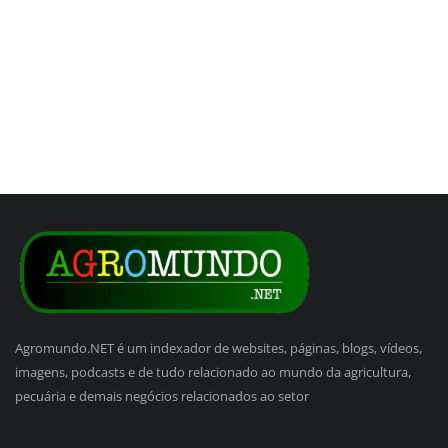
Agromundo.NET é um indexador de websites, páginas, blogs, vídeos,
imagens, podcasts e de tudo relacionado ao mundo da agricultura,
pecuária e demais negócios relacionados ao setor