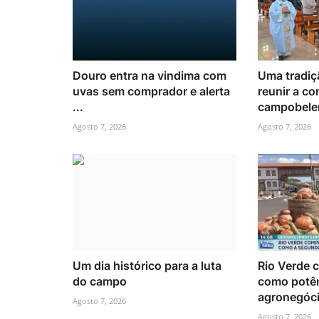
Douro entra na vindima com
Uma tradiç
uvas sem comprador e alerta
reunir a c
...
campobele
Agosto 7, 2026
Agosto 7, 2026
Um dia histórico para a luta
Rio Verde 
do campo
como potê
agronegóc
Agosto 7, 2026
Agosto 7, 2026