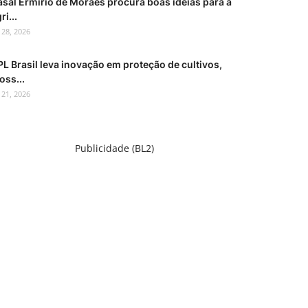
asal Ermírio de Moraes procura boas ideias para a
ri...
l 28, 2026
L Brasil leva inovação em proteção de cultivos,
oss...
l 21, 2026
Publicidade (BL2)