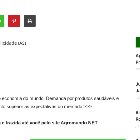
licidade (AS)
Ag
Pr
Ma
J
Ja
Ju
s e economia do mundo. Demanda por produtos saudáveis e
ento superior às expectativas do mercado >>>
Br
Ro
e trazida até você pelo site Agromundo.NET
Ju