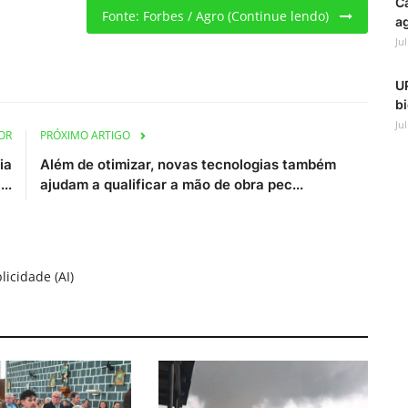
C
Fonte: Forbes / Agro (Continue lendo)
ag
Ju
UP
bi
Ju
OR
PRÓXIMO ARTIGO
ia
Além de otimizar, novas tecnologias também
..
ajudam a qualificar a mão de obra pec...
licidade (AI)