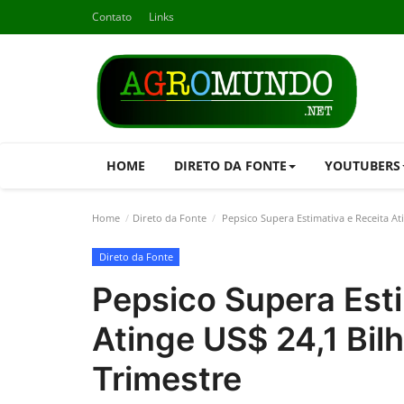
Contato
Links
HOME
DIRETO DA FONTE
YOUTUBERS
Home
Direto da Fonte
Pepsico Supera Estimativa e Receita At
Direto da Fonte
Pepsico Supera Esti
Atinge US$ 24,1 Bi
Trimestre