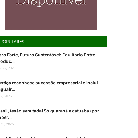
POPULARES
ro Forte, Futuro Sustentável: Equilíbrio Entre
oduç...
i 22, 2026
ustiça reconhece sucessão empresarial e inclui
guafr...
l 7, 2026
asil, tesão sem tada! Só guaraná e catuaba (por
ber...
l 13, 2026