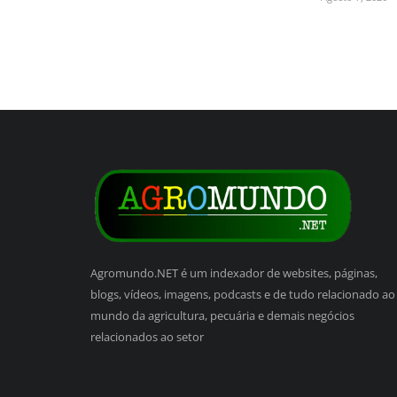
Agromundo.NET é um indexador de websites, páginas,
blogs, vídeos, imagens, podcasts e de tudo relacionado ao
mundo da agricultura, pecuária e demais negócios
relacionados ao setor