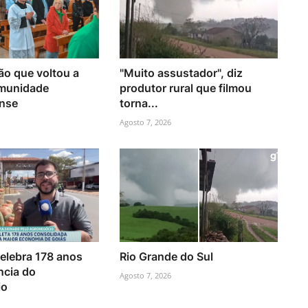
ão que voltou a
"Muito assustador", diz
omunidade
produtor rural que filmou
nse
torna...
Agosto 7, 2026
celebra 178 anos
Rio Grande do Sul
ncia do
Agosto 7, 2026
io