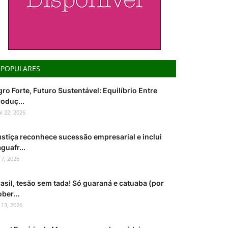
POPULARES
ro Forte, Futuro Sustentável: Equilíbrio Entre
oduç...
i 22, 2026
ustiça reconhece sucessão empresarial e inclui
guafr...
l 7, 2026
asil, tesão sem tada! Só guaraná e catuaba (por
ber...
l 13, 2026