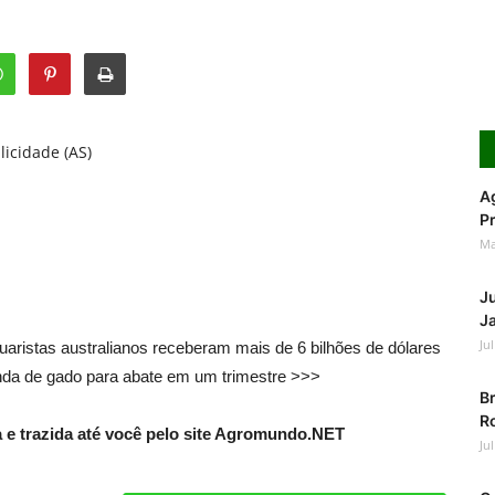
licidade (AS)
Ag
Pr
Ma
J
Ja
Ju
uaristas australianos receberam mais de 6 bilhões de dólares
nda de gado para abate em um trimestre >>>
Br
Ro
e trazida até você pelo site Agromundo.NET
Ju