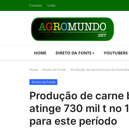
Contato
Links
HOME
DIRETO DA FONTE
YOUTUBERS
Home
Direto da Fonte
Produção de carne bovina da Austrália 
Direto da Fonte
Produção de carne b
atinge 730 mil t no 
para este período