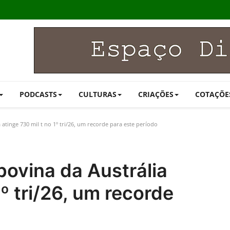
PODCASTS
CULTURAS
CRIAÇÕES
COTAÇÕE
atinge 730 mil t no 1º tri/26, um recorde para este período
ovina da Austrália
1º tri/26, um recorde