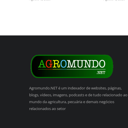
Agromundo.NET é um indexador de websites, páginas,
blogs, vídeos, imagens, podcasts e de tudo relacionado ao
mundo da agricultura, pecuária e demais negócios
relacionados ao setor