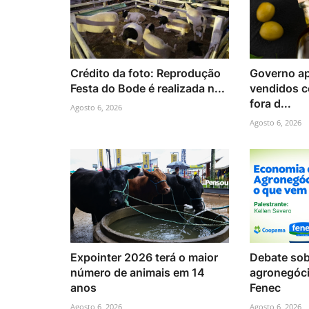
Crédito da foto: Reprodução
Governo ap
Festa do Bode é realizada n...
vendidos c
fora d...
Agosto 6, 2026
Agosto 6, 2026
Expointer 2026 terá o maior
Debate sob
número de animais em 14
agronegóci
anos
Fenec
Agosto 6, 2026
Agosto 6, 2026