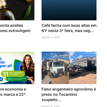
onta azeites
Café fecha com boas altas em
omo extravirgem
NY nesta 3ª feira, mas neg...
Agosto 6, 2026
re economia e
Falso engenheiro agronômo é
o marca a 22ª
preso no Tocantins
suspeito...
Agosto 6, 2026