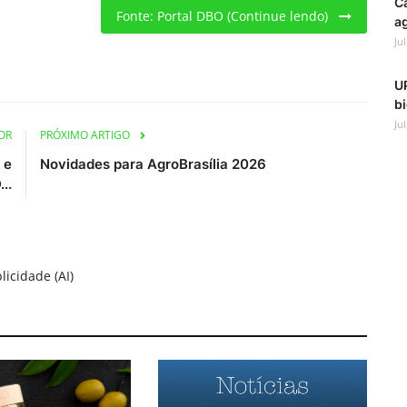
C
Fonte: Portal DBO (Continue lendo)
ag
Ju
UP
bi
Ju
OR
PRÓXIMO ARTIGO
 e
Novidades para AgroBrasília 2026
..
licidade (AI)