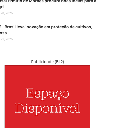
asal Ermírio de Moraes procura boas ideias para a
ri...
l 28, 2026
L Brasil leva inovação em proteção de cultivos,
oss...
l 21, 2026
Publicidade (BL2)