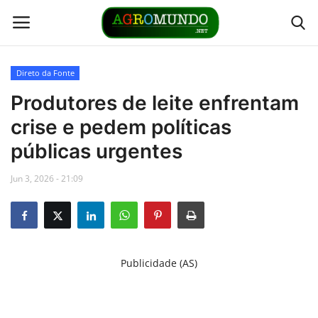
Direto da Fonte
Home
Produtores de leite enfrentam
crise e pedem políticas
Contato
públicas urgentes
Links
Jun 3, 2026 - 21:09
Direto da Fonte
Youtubers
Publicidade (AS)
Podcasts
Culturas