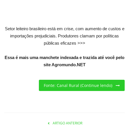
Criações
Cotações
Setor leiteiro brasileiro está em crise, com aumento de custos e
importações prejudiciais. Produtores clamam por políticas
Clima
públicas eficazes >>>
Essa é mais uma manchete indexada e trazida até você pelo
site Agromundo.NET
Fonte: Canal Rural (Continue lendo)
ARTIGO ANTERIOR