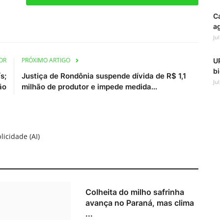
C
ag
Ju
OR
PRÓXIMO ARTIGO
UP
bi
s;
Justiça de Rondônia suspende dívida de R$ 1,1
Ju
ão
milhão de produtor e impede medida...
licidade (AI)
Colheita do milho safrinha
avança no Paraná, mas clima
...