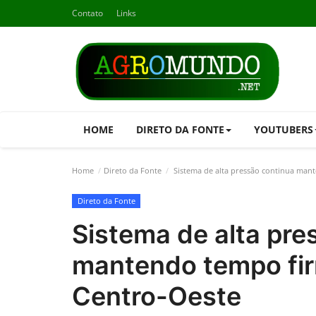
Contato
Links
HOME
DIRETO DA FONTE
YOUTUBERS
Home
Direto da Fonte
Sistema de alta pressão continua man
Direto da Fonte
Sistema de alta pre
mantendo tempo fir
Centro-Oeste