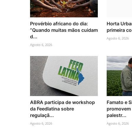
Provérbio africano do dia:
Horta Urban
“Quando muitas mãos cuidam
primeira co
d...
Agosto 6, 2026
Agosto 6, 2026
ABRA participa de workshop
Famato e S
da Feedlatina sobre
promovem c
regulaçã...
palestr...
Agosto 6, 2026
Agosto 6, 2026