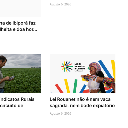
Agosto 6, 2026
a de Ibiporã faz
lheita e doa hor...
indicatos Rurais
Lei Rouanet não é nem vaca
ircuito de
sagrada, nem bode expiatório
Agosto 6, 2026