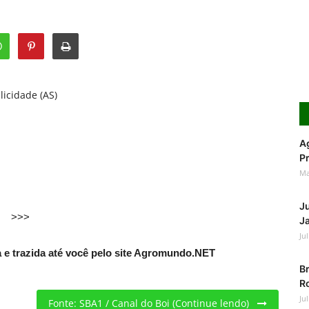
licidade (AS)
Ag
Pr
Ma
J
>>>
Ja
Ju
e trazida até você pelo site Agromundo.NET
Br
Ro
Ju
Fonte: SBA1 / Canal do Boi (Continue lendo)