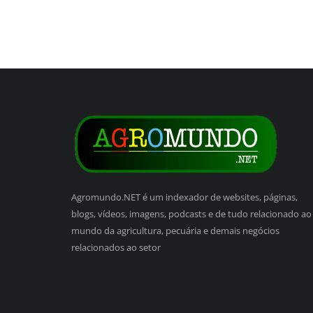
Agromundo.NET é um indexador de websites, páginas,
blogs, vídeos, imagens, podcasts e de tudo relacionado ao
mundo da agricultura, pecuária e demais negócios
relacionados ao setor