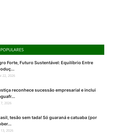
POPULARES
ro Forte, Futuro Sustentável: Equilíbrio Entre
oduç...
i 22, 2026
ustiça reconhece sucessão empresarial e inclui
guafr...
l 7, 2026
asil, tesão sem tada! Só guaraná e catuaba (por
ber...
l 13, 2026