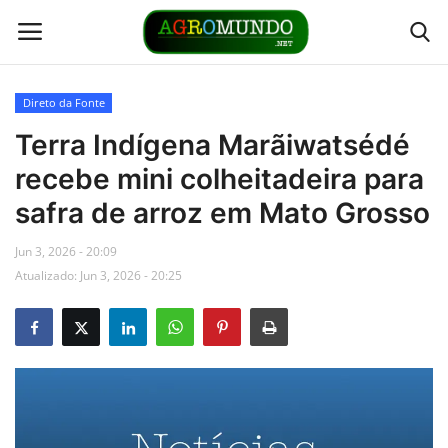
Direto da Fonte
Home
Terra Indígena Marãiwatsédé
recebe mini colheitadeira para
Contato
safra de arroz em Mato Grosso
Links
Jun 3, 2026 - 20:09
Atualizado: Jun 3, 2026 - 20:25
Direto da Fonte
Youtubers
Podcasts
Culturas