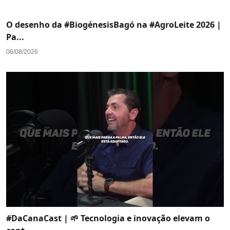
O desenho da #BiogénesisBagó na #AgroLeite 2026 |
Pa...
06/08/2026
#DaCanaCast | 🌱 Tecnologia e inovação elevam o