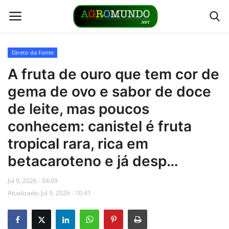
Direto da Fonte
Home
A fruta de ouro que tem cor de
gema de ovo e sabor de doce
Contato
de leite, mas poucos
Links
conhecem: canistel é fruta
tropical rara, rica em
Direto da Fonte
betacaroteno e já desp…
Youtubers
Jul 9, 2026 - 04:09
Atualizado: Jul 9, 2026 - 10:41
Podcasts
Culturas