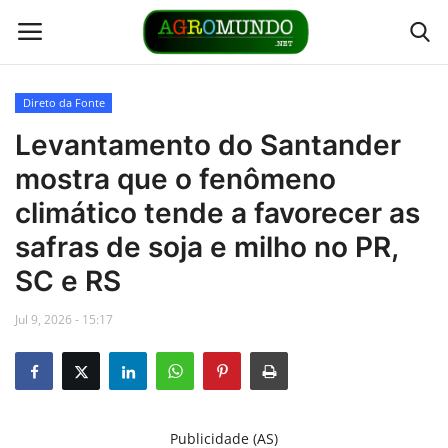
Direto da Fonte
Home
Levantamento do Santander
mostra que o fenômeno
Contato
climático tende a favorecer as
Links
safras de soja e milho no PR,
SC e RS
Direto da Fonte
Jul 9, 2026 - 15:17
Youtubers
Podcasts
Publicidade (AS)
Culturas