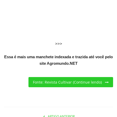
Criações
Cotações
Clima
>>>
Essa é mais uma manchete indexada e trazida até você pelo
site Agromundo.NET
Fonte: Revista Cultivar (Continue lendo)
ARTIGO ANTERIOR