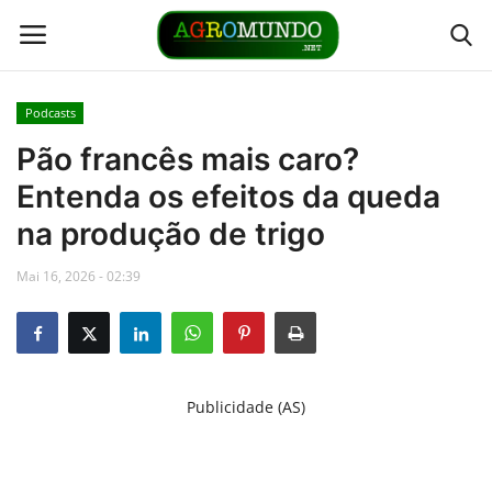
Podcasts
Home
Pão francês mais caro?
Entenda os efeitos da queda
Contato
na produção de trigo
Links
Mai 16, 2026 - 02:39
Direto da Fonte
Youtubers
Publicidade (AS)
Podcasts
Culturas