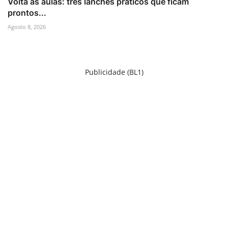
Volta às aulas: três lanches práticos que ficam
prontos...
Agosto 8, 2026
Publicidade (BL1)