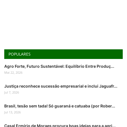
POPULARES
Agro Forte, Futuro Sustentável: Equilíbrio Entre Produç...
Mai 22, 2026
Justiça reconhece sucessão empresarial e inclui Jaguafr...
Jul 7, 2026
Brasil, tesão sem tada! Só guaraná e catuaba (por Rober...
Jul 13, 2026
Casal Ermírio de Moraes procura boas ideias para a agri...