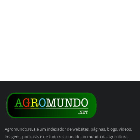
Agromundo.NET é um indexador de websites, páginas, blogs, vídeos,
imagens, podcasts e de tudo relacionado ao mundo da agricultura,