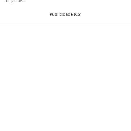
criação de...
Criações
Publicidade (CS)
Cotações
Clima