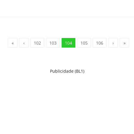
«
‹
102
103
104
105
106
›
»
Publicidade (BL1)