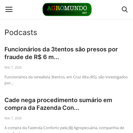
Podcasts
Home
Funcionários da 3tentos são presos por
Contato
fraude de R$ 6 m...
Mai 7, 2026
Links
Funcionários da cerealista 3tentos, em Cruz Alta (RS), são investigados
por...
Direto da Fonte
Cade nega procedimento sumário em
Youtubers
compra da Fazenda Con...
Podcasts
Mai 7, 2026
A compra da Fazenda Conforto pela JBJ Agropecuária, companhia de
Culturas