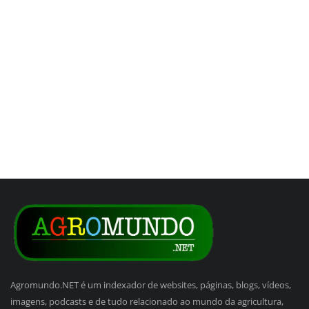
Agromundo.NET é um indexador de websites, páginas, blogs, vídeos,
imagens, podcasts e de tudo relacionado ao mundo da agricultura,