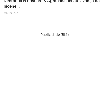
Diretor da Fenasucro & Agrocana debate avanço da
bioene...
Mai 19, 2026
Publicidade (BL1)