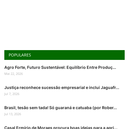
POPULARES
Agro Forte, Futuro Sustentável: Equilíbrio Entre Produç...
Mai 22, 2026
Justiça reconhece sucessão empresarial e inclui Jaguafr...
Jul 7, 2026
Brasil, tesão sem tada! Só guaraná e catuaba (por Rober...
Jul 13, 2026
Casal Ermírio de Moraes procura boas ideias para a agri...