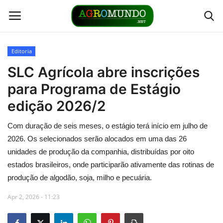
Editoria
Home
SLC Agrícola abre inscrições
para Programa de Estágio
Contato
edição 2026/2
Links
Com duração de seis meses, o estágio terá início em julho de
2026. Os selecionados serão alocados em uma das 26
Direto da Fonte
unidades de produção da companhia, distribuídas por oito
estados brasileiros, onde participarão ativamente das rotinas de
Youtubers
produção de algodão, soja, milho e pecuária.
Podcasts
Apr 2, 2026 - 11:23
Culturas