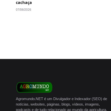
cachaça
07/08/2026
Agromundo.NET é um Divulgador e Indexador (SEO) de
notícias, websites, páginas, blogs, vídeos, imagens,
podcasts e de tudo relacionado ao mundo da agricultura,