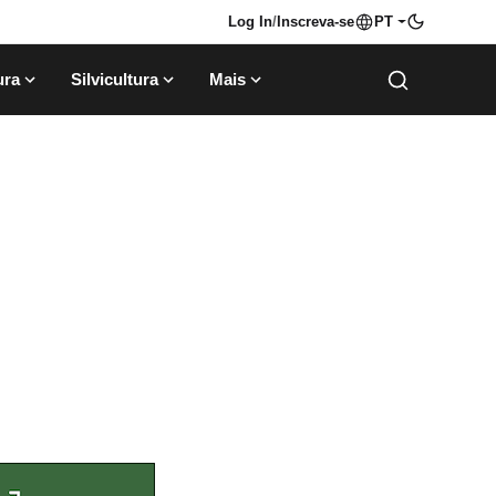
Log In
/
Inscreva-se
PT
ura
Silvicultura
Mais