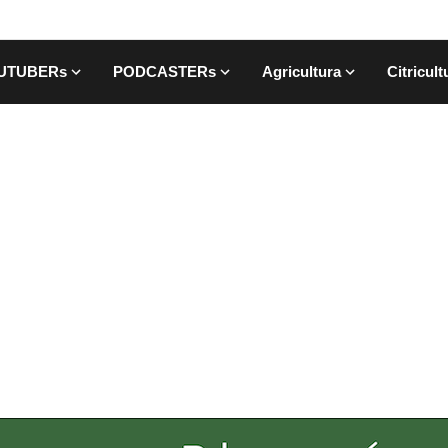
UTUBERs
PODCASTERs
Agricultura
Citricult