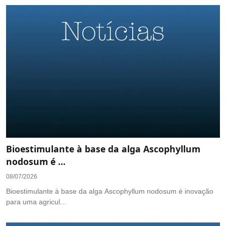
Bioestimulante à base da alga Ascophyllum
nodosum é ...
08/07/2026
Bioestimulante à base da alga Ascophyllum nodosum é inovação
para uma agricul...