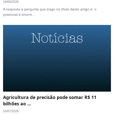
18/06/2026
A resposta à pergunta que trago no título deste artigo é: o
potencial é enorm...
Agricultura de precisão pode somar R$ 11
bilhões ao ...
16/07/2026