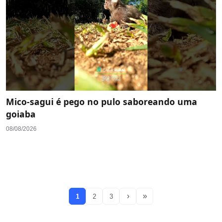
Mico-sagui é pego no pulo saboreando uma
goiaba
08/08/2026
›
»
1
2
3