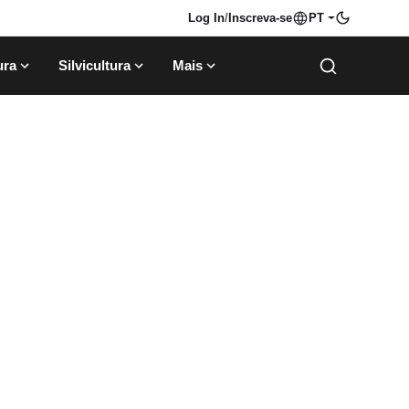
Log In
/
Inscreva-se
PT
ura
Silvicultura
Mais