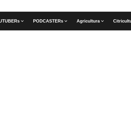
UTUBERs
PODCASTERs
Agricultura
Citricult