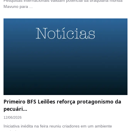
Pesquisas internacionais validam potencial da braquiária híbrida
Mavuno para ...
Primeiro BFS Leilões reforça protagonismo da
pecuári...
12/06/2026
Iniciativa inédita na feira reuniu criadores em um ambiente