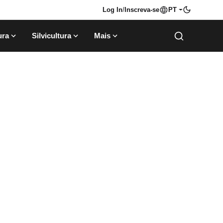
Log In
/
Inscreva-se
PT
ura
Silvicultura
Mais