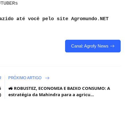
UTUBERs
azido até você pelo site Agromundo.NET
Canal: Agrofy News
R
PRÓXIMO ARTIGO
6
🚜 ROBUSTEZ, ECONOMIA E BAIXO CONSUMO: A
)
estratégia da Mahindra para a agricu...