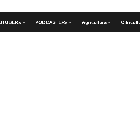
UTUBERs
PODCASTERs
Agricultura
Citricult