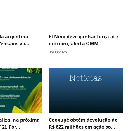
da argentina
El Niño deve ganhar força até
ensaios vir...
outubro, alerta OMM
06/08/2026
aliza, na próxima
Cooxupé obtém devolução de
2), Fór...
R$ 622 milhões em ação so...