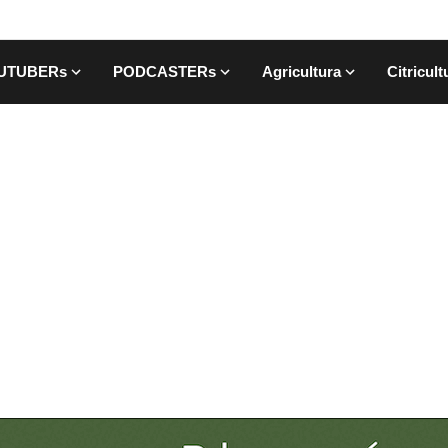
UTUBERs
PODCASTERs
Agricultura
Citricult