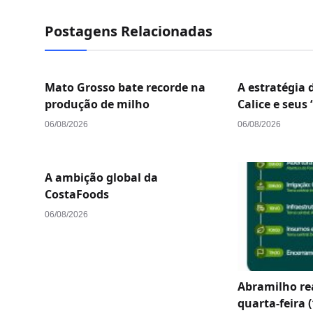
Postagens Relacionadas
Mato Grosso bate recorde na
A estratégia 
produção de milho
Calice e seus “
06/08/2026
06/08/2026
A ambição global da
CostaFoods
06/08/2026
Abramilho re
quarta-feira (1