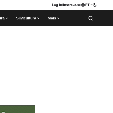
Log In
/
Inscreva-se
PT
ura
Silvicultura
Mais