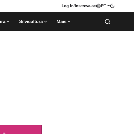
Log In
/
Inscreva-se
PT
ura
Silvicultura
Mais