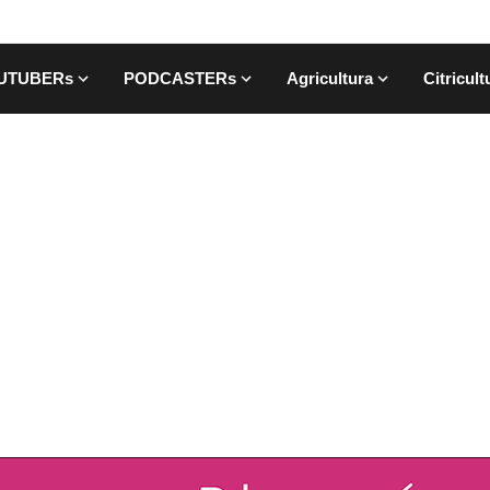
UTUBERs
PODCASTERs
Agricultura
Citricult