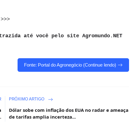
>>>
trazida até você pelo site Agromundo.NET
Fonte: Portal do Agronegócio (Continue lendo)
R
PRÓXIMO ARTIGO
a
Dólar sobe com inflação dos EUA no radar e ameaça
.
de tarifas amplia incerteza...